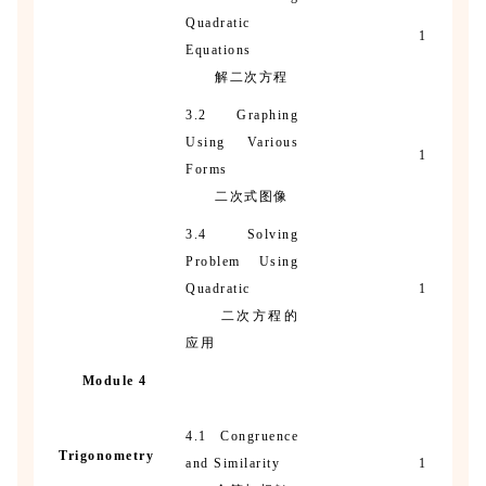
Quadratic
1
Equations
解二次方程
3.2 Graphing
Using Various
1
Forms
二次式图像
3.4 Solving
Problem Using
Quadratic
1
二次方程的
应用
Module 4
4.1 Congruence
Trigonometry
and Similarity
1