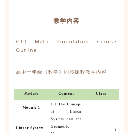
教学内容
G10 Math Foundation Course
Outline
高中十年级《数学》同步课程教学内容
Module
Content
Class
1.1 The Concept
Module 1
of Linear
System and the
Geometric
Linear System
1