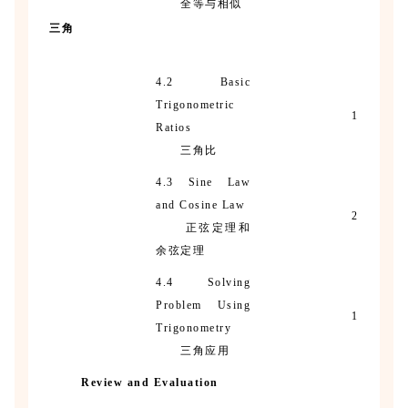
全等与相似
三角
4.2 Basic
Trigonometric
1
Ratios
三角比
4.3 Sine Law
and Cosine Law
2
正弦定理和
余弦定理
4.4 Solving
Problem Using
1
Trigonometry
三角应用
Review and Evaluation