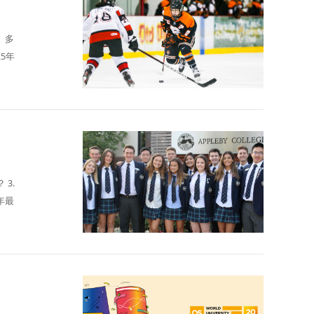
）多
25年
 3.
5年最