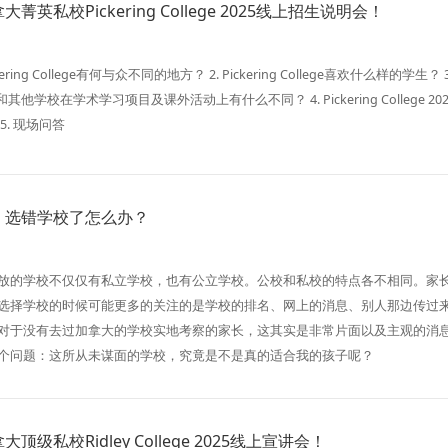
英私校Pickering College 2025线上招生说明会！
ering College有何与众不同的地方？ 2. Pickering College喜欢什么样的学生？ 3
llege和其他学校在学术学习项目及课外活动上有什么不同？ 4. Pickering College 20
5. 现场问答
，选错学校了怎么办？
放的学校不仅仅有私立学校，也有公立学校。公校和私校的特点各不相同。家
选择学校的时候可能更多的关注的是学校的排名、网上的消息、别人那边传过
对于没有去过加拿大的学校实地考察的家长，这其实是非常片面以及主观的消
个问题：这所从未谋面的学校，究竟是不是真的适合我的孩子呢？
级私校Ridley College 2025线上宣讲会！