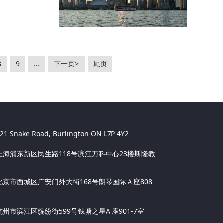
8
9
...
下一页>
尾页
Snake Road, Burlington ON L7P 4Y2
浦东新区民生路118号滨江万科中心23楼斯隆教
市西城区广安门外大街168号朗琴国际Ａ座808
滨江区缤纷街599号钱塘之星A 座901-7室