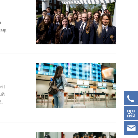
.
25年
长们
来的
息。