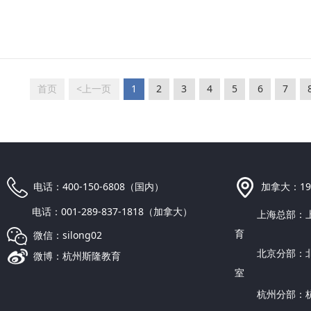
首页
<上一页
1
2
3
4
5
6
7
电话：400-150-6808（国内）
加拿大：1921 
电话：001-289-837-1818（加拿大）
上海总部：上海
育
微信：silong02
北京分部：北京
微博：杭州斯隆教育
室
杭州分部：杭州市