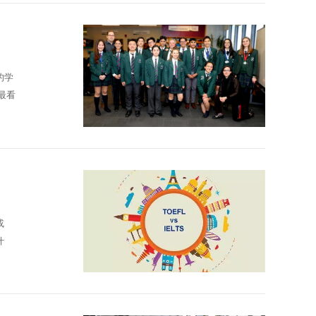
的学
，最看
或
什