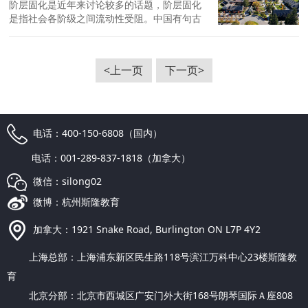
阶层固化是近年来讨论较多的话题，阶层固化
是指社会各阶级之间流动性受阻。中国有句古
话，“龙生龙，凤生凤，老鼠的儿子会打洞”，形
象地描述了阶层固化的现象。在中国，阶层固
化自古以来就存在，虽然科举制实行以来，有
<上一页
下一页>
才能的人可以通过自身的努力来突破固有的圈
子，进入更高的阶层...
电话：400-150-6808（国内）
电话：001-289-837-1818（加拿大）
微信：silong02
微博：杭州斯隆教育
加拿大：1921 Snake Road, Burlington ON L7P 4Y2
上海总部：上海浦东新区民生路118号滨江万科中心23楼斯隆教
育
北京分部：北京市西城区广安门外大街168号朗琴国际Ａ座808