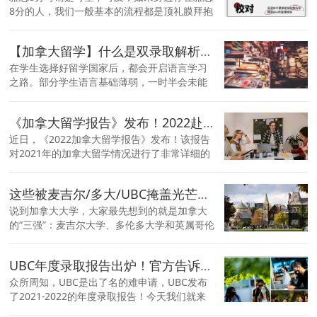
8分的人，我们一般基本的流程都是顶礼膜拜抱
大腿。 毕竟考过的人都懂，雅思是什么阴间难
度，想考到8分确实是有亿点点难......
【加拿大留学】什么是双录取解析？适合哪些人？
在学生选择好留学国家后，都会开启语言学习
之路。部分学生语言基础薄弱，一时半会未能
达到加拿大大学的要求，语言会成为留学路上
的阻碍吗？
《加拿大留学报告》发布！2022赴加拿大留学人数已回升至疫情前水平
近日，《2022加拿大留学报告》发布！该报告
对2021年的加拿大留学情况进行了非常详细的
分析和汇总！跟小编一起看看去年一整年的加
拿大留学有哪些新动向吧！
这些被麦吉尔/多大/UBC掩盖光芒的加拿大名校们！居然是学科世界排名TOP！
说到加拿大大学，大家最先想到的就是加拿大
的“三强”：麦吉尔大学、多伦多大学和英属哥伦
比亚大学。 这三个处于加拿大高校金字塔顶端
的大学，太过锋芒毕露以至于遮盖住其他学校
UBC年度录取报告出炉！官方告诉你录取标准是什么？
的光芒，其实加拿大其他的大学，在特定的专
业领域上表现也相当优异！
众所周知，UBC是出了名的难申请，UBC发布
了2021-2022的年度录取报告！今天我们就来
看下去年的申请情况！