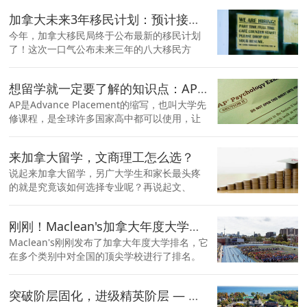
加拿大未来3年移民计划：预计接受145万移民，百万职位空缺！
今年，加拿大移民局终于公布最新的移民计划
了！这次一口气公布未来三年的八大移民方
向。 据悉，为了刺激经济和劳动力，加拿大联
邦政府正计划大规模增加加拿大的移民人数，
想留学就一定要了解的知识点：AP课程大揭秘！
目标是在2025年引进50万人。
AP是Advance Placement的缩写，也叫大学先
修课程，是全球许多国家高中都可以使用，让
学生能在高中期间有机会学习的一套大学程度
的学术课程和考试系列。AP考试达到一定的分
来加拿大留学，文商理工怎么选？
数之后，可以获得国外大学的学分、优先选修
高级课程，甚至两者皆可..
说起来加拿大留学，另广大学生和家长最头疼
的就是究竟该如何选择专业呢？再说起文、
商、理、工，这四个最大的专业类别，原来不
曾有人告诉你其实各专业都有自己的“潜规则”！
刚刚！Maclean's加拿大年度大学排名出炉！
Maclean's刚刚发布了加拿大年度大学排名，它
在多个类别中对全国的顶尖学校进行了排名。
多伦多大学被评为全国最佳高校，击败了进入
前三名的滑铁卢和UBC...
突破阶层固化，进级精英阶层 — 这所加拿大精英私校是如何培养学生领导力的？