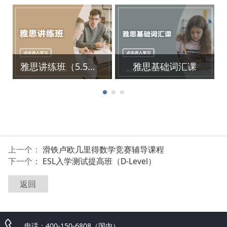
词汇课
雅思暑假班
雅思冲
上一个：
滑铁卢欧几里得数学竞赛辅导课程
下一个：
ESL入学测试提高班（D-Level）
返回
电话：400-150-6808（国内）