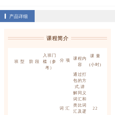
产品详细
课程简介
课 量
入班门
课程内
分 项
班 型
阶 段
槛（参
容
(小时)
考）
通过打
包的方
式,讲
解同义
词汇和
类比词
词 汇
22
汇及逻