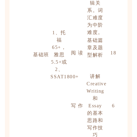
辑关
系。词
汇难度
为中阶
难度。
1、托
福
基础篇
65+，
章及题
阅 读
18
基础班
雅思
型解析
5.5+或
2、
讲解
SSAT1800+
Creative
Writing
和
写 作
Essay
6
的基本
思路和
写作技
巧