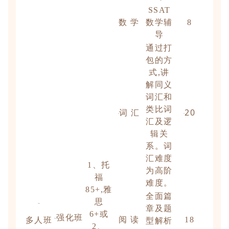
SSAT
数 学
数学辅
8
导
通过打
包的方
式,讲
解同义
词汇和
类比词
词 汇
20
汇及逻
辑关
系。词
汇难度
1、托
为高阶
福
难度。
85+,雅
全面篇
思
章及题
6+或
强化班
阅 读
18
多人班
型解析
2、