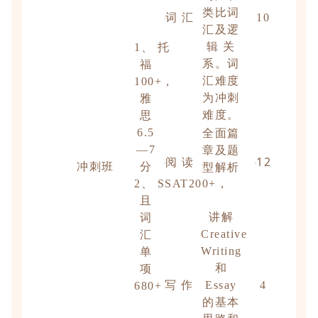
类比词
词 汇
10
汇及逻
辑 关
1、 托
系。词
福
汇难度
100+，
为冲刺
雅
难度。
思
6.5
全面篇
—7
章及题
阅 读
12
冲刺班
分
型解析
2、 SSAT200+，
且
讲解
词
Creative
汇
Writing
单
和
项
写 作
Essay
4
680+
的基本