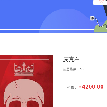
麦克白
蓝思指数：NP
4200.00
￥
价格：