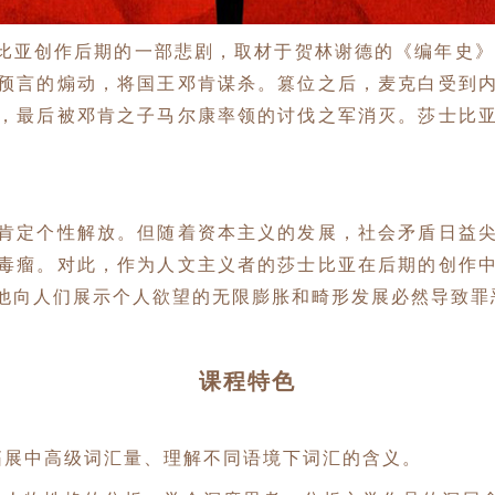
是莎士比亚创作后期的一部悲剧，取材于贺林谢德的《编年史
预言的煽动，将国王邓肯谋杀。篡位之后，麦克白受到
，最后被邓肯之子马尔康率领的讨伐之军消灭。莎士比
肯定个性解放。但随着资本主义的发展，社会矛盾日益
毒瘤。对此，作为人文主义者的莎士比亚在后期的创作
他向人们展示个人欲望的无限膨胀和畸形发展必然导致罪
课程特色
拓展中高级词汇量、理解不同语境下词汇的含义。